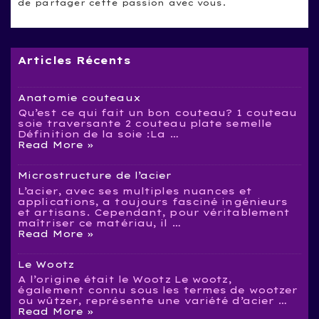
de partager cette passion avec vous.
Articles Récents
Anatomie couteaux
Qu’est ce qui fait un bon couteau? 1 couteau
soie traversante 2 couteau plate semelle
Définition de la soie :La …
Anatomie
Read More »
couteaux
Microstructure de l’acier
L’acier, avec ses multiples nuances et
applications, a toujours fasciné ingénieurs
et artisans. Cependant, pour véritablement
maîtriser ce matériau, il …
Microstructure
Read More »
de
l’acier
Le Wootz
A l’origine était le Wootz Le wootz,
également connu sous les termes de wootzer
ou wûtzer, représente une variété d’acier …
Le
Read More »