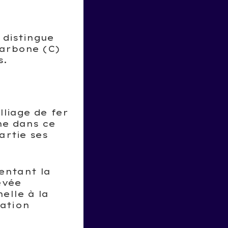
 distingue
carbone (C)
s.
lliage de fer
ne dans ce
artie ses
entant la
evée
elle à la
ration