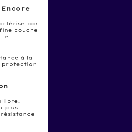
s Encore
actérise par
 fine couche
tte
tance à la
a protection
ion
ilibre.
n plus
 résistance