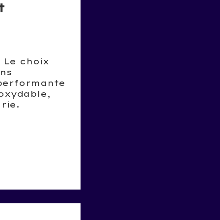
t
u
 Le choix
ins
é performante
noxydable,
rie.