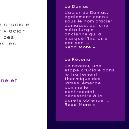
Le Damas
L’acier de Damas,
également connu
sous le nom d’acier
 cruciale
damassé, est une
métallurgie
t « acier
ancienne qui a
e ces
marqué l’histoire
par son …
s les
Le
Read More »
Damas
Le Revenu
Le revenu, une
étape cruciale dans
le traitement
thermique des
one et
lames, émerge
comme le
contrepoint
nécessaire à la
dureté obtenue …
Le
Read More »
Revenu