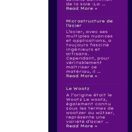
de la soie :La …
Anatomie
Read More »
couteaux
Microstructure de
l’acier
L’acier, avec ses
multiples nuances
et applications, a
toujours fasciné
ingénieurs et
artisans.
Cependant, pour
véritablement
maîtriser ce
matériau, il …
Microstructure
Read More »
de
l’acier
Le Wootz
A l’origine était le
Wootz Le wootz,
également connu
sous les termes de
wootzer ou wûtzer,
représente une
variété d’acier …
Le
Read More »
Wootz