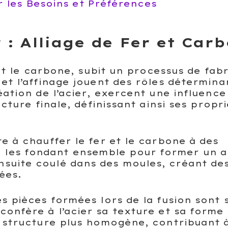
r les Besoins et Préférences
 : Alliage de Fer et Car
r et le carbone, subit un processus de fab
 et l’affinage jouent des rôles détermina
éation de l’acier, exercent une influence
ucture finale, définissant ainsi ses propr
te à chauffer le fer et le carbone à des
les fondant ensemble pour former un al
nsuite coulé dans des moules, créant de
ées.
es pièces formées lors de la fusion sont
confère à l’acier sa texture et sa forme d
a structure plus homogène, contribuant à