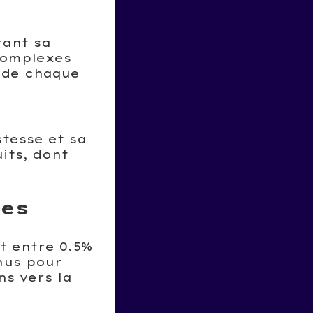
rant sa
 complexes
t de chaque
stesse et sa
its, dont
ces
t entre 0.5%
nus pour
ns vers la