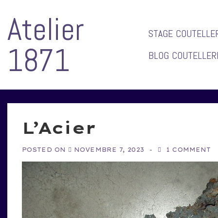
↓
Atelier
passer
au
Main
STAGE COUTELLER
contenu
Navigat
1871
principal
BLOG COUTELLER
L’Acier
POSTED ON
NOVEMBRE 7, 2023
1 COMMENT