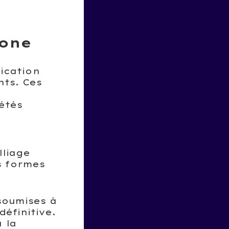
bone
rication
nts. Ces
iétés
liage
s formes
 soumises à
éfinitive.
 la