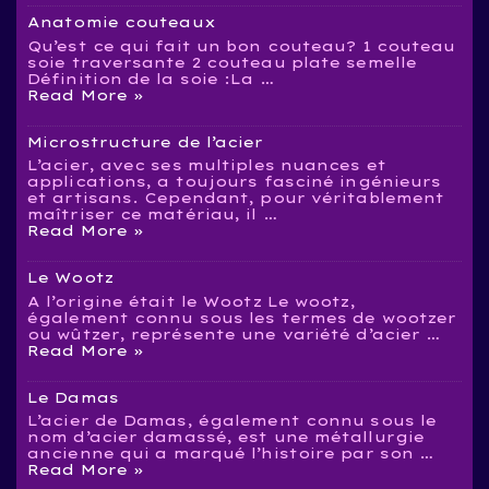
Anatomie couteaux
Qu’est ce qui fait un bon couteau? 1 couteau
soie traversante 2 couteau plate semelle
Définition de la soie :La …
Anatomie
Read More »
couteaux
Microstructure de l’acier
L’acier, avec ses multiples nuances et
applications, a toujours fasciné ingénieurs
et artisans. Cependant, pour véritablement
maîtriser ce matériau, il …
Microstructure
Read More »
de
l’acier
Le Wootz
A l’origine était le Wootz Le wootz,
également connu sous les termes de wootzer
ou wûtzer, représente une variété d’acier …
Le
Read More »
Wootz
Le Damas
L’acier de Damas, également connu sous le
nom d’acier damassé, est une métallurgie
ancienne qui a marqué l’histoire par son …
Le
Read More »
Damas