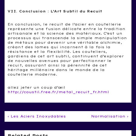
VII. Conclusion : L’Art Subtil du Recuit
En conclusion, le recuit de l’acier en coutellerie
représente une fusion délicate entre la tradition
artisanale et la science des matériaux. C’est un
processus qui transcende la simple manipulation
de métaux pour devenir une véritable alchimie,
créant des lames qui incarnent à la fois la
résistance et la flexibilité. Les couteliers,
gardiens de cet art subtil, continuent d’explorer
de nouvelles avenues pour perfectionner le
recuit, assurant ainsi la pérennité de cet
héritage millénaire dans le monde de la
coutellerie moderne.
allez jeter un coup d’œil
http://coustil.free.fr/metal_recuit_fr.html
Navigation
Previous
Next
‹ Les Aciers Inoxydables
Normalisation ›
Post
Post
de
is
is
l’article
Related Posts