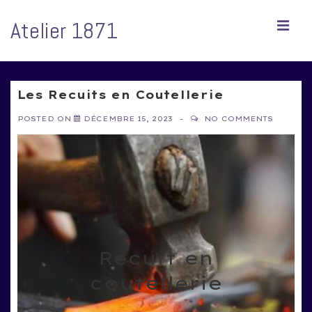
↓
passer
Atelier 1871
ME
au
contenu
principal
Main
Navigation
Les Recuits en Coutellerie
POSTED ON
DÉCEMBRE 15, 2023
NO COMMENTS
Recuit en
coutellerie