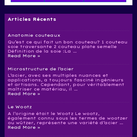
Articles Récents
Anatomie couteaux
Qu’est ce qui fait un bon couteau? 1 couteau
soie traversante 2 couteau plate semelle
Définition de la soie :La …
Anatomie
Read More »
couteaux
Microstructure de l’acier
L’acier, avec ses multiples nuances et
applications, a toujours fasciné ingénieurs
et artisans. Cependant, pour véritablement
maîtriser ce matériau, il …
Microstructure
Read More »
de
l’acier
Le Wootz
A l’origine était le Wootz Le wootz,
également connu sous les termes de wootzer
ou wûtzer, représente une variété d’acier …
Le
Read More »
Wootz