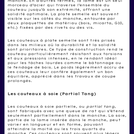
manche. En d’autres termes, la lame est un seul
morceau d’acier qui traverse l’ensemble du
couteau jusqu’à son extrémité, offrant une
solidité optimale. La plate semelle est souvent
visible sur les côtés du manche, entourée par
deux plaquettes de matériau (bois, micarta, G10,
etc.) fixées par des rivets ou des vis.
Les couteaux à plate semelle sont très prisés
dans les milieux où la durabilité et la solidité
sont prioritaires. Ce type de construction rend le
couteau particulièrement résistant aux torsions
et aux pressions intenses, en le rendant idéal
pour les tâches lourdes comme le bâtonnage ou
le fendage de bois. Le poids légèrement accru de
ces couteaux leur confère également un bon
équilibre, apprécié dans les travaux de coupe
prolongés.
Les couteaux à soie (Partial Tang)
Les couteaux à soie partielle, ou
partial tang
,
sont fabriqués avec une queue de rat qui s’étend
seulement partiellement dans le manche. La soie,
partie de la lame insérée dans le manche, peut
varier en longueur et en forme, pouvant
atteindre la moitié ou les trois quarts du
manche. Ces couteaux sont souvent plus légers