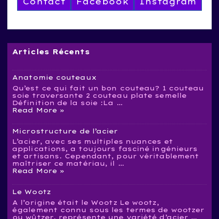
Contact
Facebook
Instagram
Articles Récents
Anatomie couteaux
Qu’est ce qui fait un bon couteau? 1 couteau
soie traversante 2 couteau plate semelle
Définition de la soie :La …
Anatomie
Read More »
couteaux
Microstructure de l’acier
L’acier, avec ses multiples nuances et
applications, a toujours fasciné ingénieurs
et artisans. Cependant, pour véritablement
maîtriser ce matériau, il …
Microstructure
Read More »
de
l’acier
Le Wootz
A l’origine était le Wootz Le wootz,
également connu sous les termes de wootzer
ou wûtzer, représente une variété d’acier …