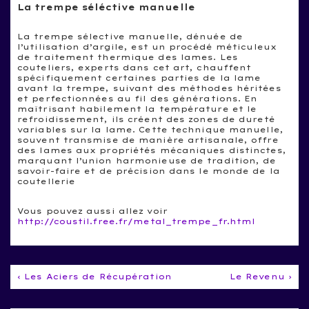
La trempe séléctive manuelle
La trempe sélective manuelle, dénuée de
l’utilisation d’argile, est un procédé méticuleux
de traitement thermique des lames. Les
couteliers, experts dans cet art, chauffent
spécifiquement certaines parties de la lame
avant la trempe, suivant des méthodes héritées
et perfectionnées au fil des générations. En
maîtrisant habilement la température et le
refroidissement, ils créent des zones de dureté
variables sur la lame. Cette technique manuelle,
souvent transmise de manière artisanale, offre
des lames aux propriétés mécaniques distinctes,
marquant l’union harmonieuse de tradition, de
savoir-faire et de précision dans le monde de la
coutellerie
Vous pouvez aussi allez voir
http://coustil.free.fr/metal_trempe_fr.html
Navigation
Previous
Next
‹ Les Aciers de Récupération
Le Revenu ›
Post
Post
de
is
is
l’article