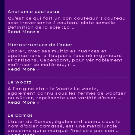
Anatomie couteaux
Qu’est ce qui fait un bon couteau? 1 couteau
soie traversante 2 couteau plate semelle
Définition de la soie :La …
Anatomie
Read More »
couteaux
Microstructure de l’acier
L’acier, avec ses multiples nuances et
applications, a toujours fasciné ingénieurs
et artisans. Cependant, pour véritablement
maîtriser ce matériau, il …
Microstructure
Read More »
de
l’acier
Le Wootz
A l’origine était le Wootz Le wootz,
également connu sous les termes de wootzer
ou wûtzer, représente une variété d’acier …
Le
Read More »
Wootz
Le Damas
L’acier de Damas, également connu sous le
nom d’acier damassé, est une métallurgie
ancienne qui a marqué l’histoire par son …
Le