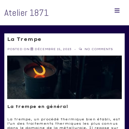
↓
passer
Atelier 1871
ME
au
contenu
principal
Main
Navigation
La Trempe
POSTED ON
DÉCEMBRE 15, 2023
NO COMMENTS
La trempe en général
La trempe, un procédé thermique bien établi, est
l’un des traitements thermiques les plus connus
dans le domaine de la métallurgie. Il repose sur